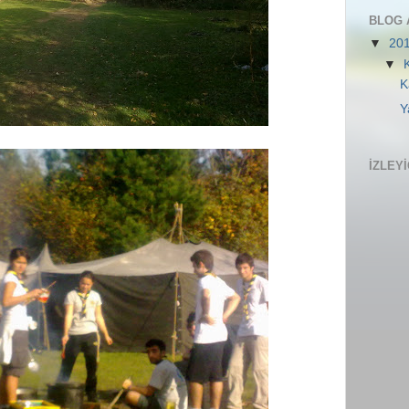
BLOG 
▼
20
▼
K
Y
İZLEY