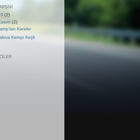
ARŞIVI
10
(2)
Kasım
(2)
amp'tan Kareler
alova Kampı Keşfi
ICILER