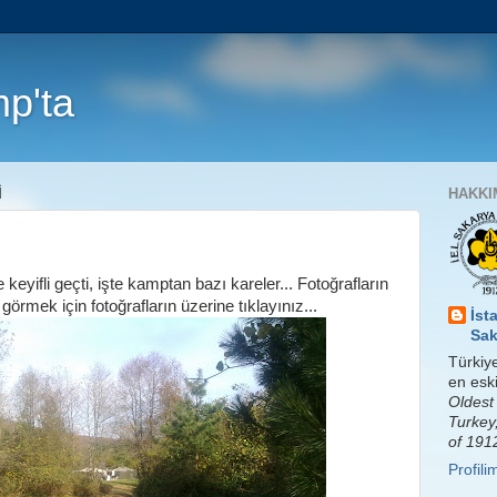
p'ta
I
HAKKI
eyifli geçti, işte kamptan bazı kareler... Fotoğrafların
örmek için fotoğrafların üzerine tıklayınız...
İst
Sak
Türkiye
en eski
Oldest
Turkey
of 191
Profil