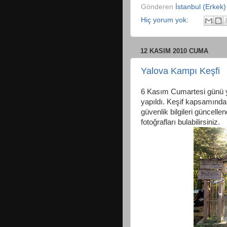
Gönderen
İstanbul (Erkek)
Hiç yorum yok:
12 KASIM 2010 CUMA
Yalova Kampı Keşfi
6 Kasım Cumartesi günü yı
yapıldı. Keşif kapsamında y
güvenlik bilgileri güncellend
fotoğrafları bulabilirsiniz.