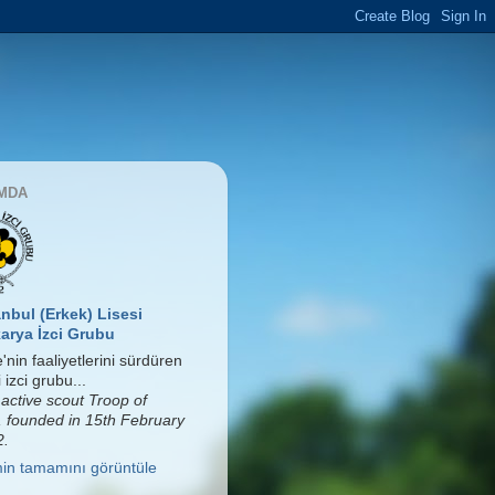
MDA
anbul (Erkek) Lisesi
arya İzci Grubu
'nin faaliyetlerini sürdüren
 izci grubu...
 active scout Troop of
, founded in 15th February
2.
imin tamamını görüntüle